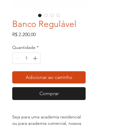
Banco Regulável
Preço
R$ 2.200,00
Quantidade
*
Adicionar ao carrinho
Comprar
Seja para uma academia residencial
ou para academia comercial, nossos
equipamentos possuem qualidade,
resistência e uma ótima biomecânica