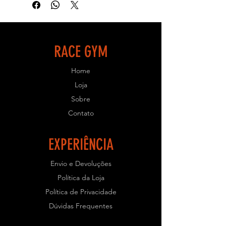
para que seu treino seja eficiente e
objetivo.
- ESPECIFICAÇÕES TÉCNICAS:
RACE GYM
- Equipamento de uso profissional
Home
para Academias.
- Estrutura em aço carbono
Loja
retangular com 2mm de espessura;
Sobre
- Solda Mig e chapas cortadas a laser;
Contato
- Pintura Eletrostática;
- Parafusos e porcas galvanizadas;
- Acabamentos injetados em
EXPERIÊNCIA
polipropileno;
- Regulagem de ajuste;
Envio e Devoluções
- Resistente e com ótimo
Política da Loja
acabamento.
Política de Privacidade
- PRAZO PARA PRODUÇÃO: Prazo
Dúvidas Frequentes
de Fabricação em torno de 45 dias
úteis.