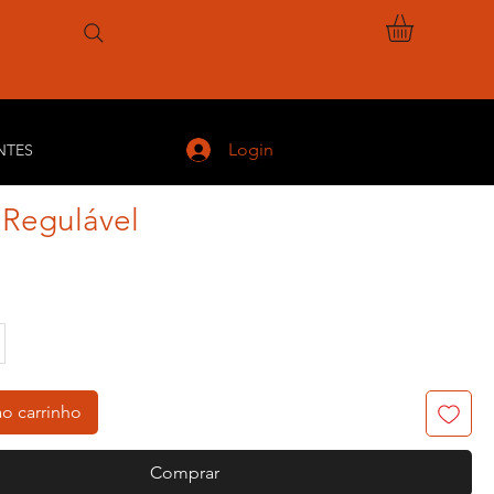
Login
NTES
 Regulável
eço
ao carrinho
Comprar