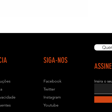
- NÃO ACOM
- DIMENSÕES
- ALTURA: 1,3
- LARGURA: 1
- COMPRIMEN
- COR PADRÃO:
Quer
- EMBALAGEM: 
CIA
SIGA-NOS
ASSIN
- GARANTIA: 1 
diária como pe
- FRETE / EN
luções
Facebook
Insira o s
ja
Twitter
- Oferecemos a
transportadora
ivacidade
Instagram
tenha alguma 
uentes
Youtube
freteiro ou tr