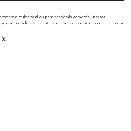
academia residencial ou para academia comercial, nossos
possuem qualidade, resistência e uma ótima biomecânica para que
 eficiente e objetivo.
ÇÕES TÉCNICAS:
de uso profissional para Academias.
m aço carbono com 2mm de espessura;
chapas cortadas a laser;
stática;
orcas galvanizadas;
injetados em polipropileno;
 ajuste;
e com ótimo acabamento.
PRODUÇÃO: Prazo de Fabricação em torno de 45 dias úteis.
 DE PESO: 300 Kg