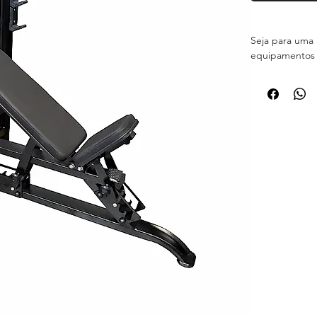
Seja para uma 
equipamentos 
seu treino seja
- ESPECIFICA
- Equipamento 
- Estrutura e
- Solda Mig e 
- Pintura Eletro
- Parafusos e p
- Acabamentos 
- Regulagem de
- Resistente 
- PRAZO PARA 
- CAPACIDADE