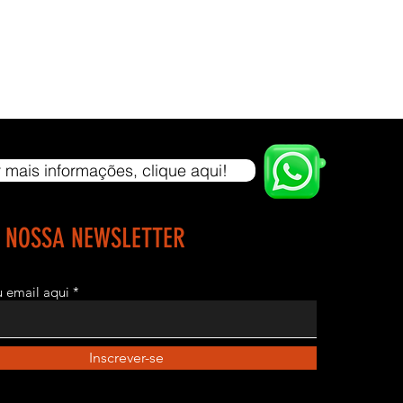
PANHA PESOS.
:
7m
,65m
TO: 1,55m
 Preto Texturizado
 mais informações, clique aqui!
Plástico Bolha
E NOSSA NEWSLETTER
ano para o chassi e 3 meses para itens básicos de manutenção
ças plásticas, cabos, rolamentos, tapeçaria e etc.
TREGA/ DESCARGA: por conta do comprador.
eu email aqui
 retirada do equipamento na fábrica ou pela
/freteiro de sua preferência e confiança. Caso o comprador/a não
Inscrever-se
indicação de transporte, damos um suporte para encontrar algum
ansportadora que possa fazer a entrega, passamos o contato do