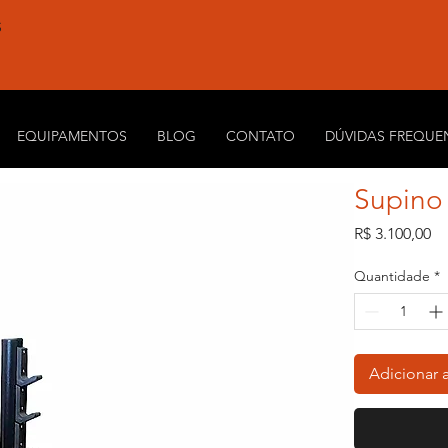
S
EQUIPAMENTOS
BLOG
CONTATO
DÚVIDAS FREQUE
Supino
Pr
R$ 3.100,00
Quantidade
*
Adicionar 