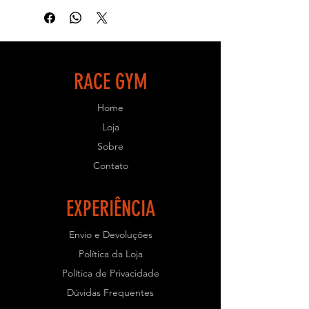
resistência e uma ótima biomecânica
para que seu treino seja eficiente e
objetivo.
- ESPECIFICAÇÕES TÉCNICAS:
RACE GYM
- Equipamento de uso profissional
Home
para Academias.
- Estrutura em aço carbono de 80x40
Loja
com 2mm de espessura;
Sobre
- Solda Mig e chapas cortadas a laser;
Contato
- Pintura Eletrostática;
- Parafusos e porcas galvanizadas;
- Acabamentos injetados em
EXPERIÊNCIA
polipropileno;
- Rolamentos blindados;
Envio e Devoluções
- Resistente e com ótimo
Política da Loja
acabamento.
Política de Privacidade
- PRAZO PARA PRODUÇÃO: Prazo
Dúvidas Frequentes
de Fabricação em torno de 45 dias