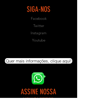
úteis.
SIGA-NOS
- CAPACIDADE DE PESO: 350 Kg
Facebook
- Este equipamento não possui
Twitter
Bateria de Pesos. Produto para ser
utilizado com anilhas convencionais
Instagram
com furo de 0,30mm de diâmetro.
Youtube
- NÃO ACOMPANHA PESOS.
- NÃO ACOMPANHA CINTO.
Quer mais informações, clique aqui!
- DIMENSÕES:
- ALTURA: 1,40 m
- LARGURA: 1,75m
- COMPRIMENTO: 1,90m
ASSINE NOSSA
- COR PADRÃO: Preto Texturizado
NEWSLETTER
- EMBALAGEM: Plástico Bolha