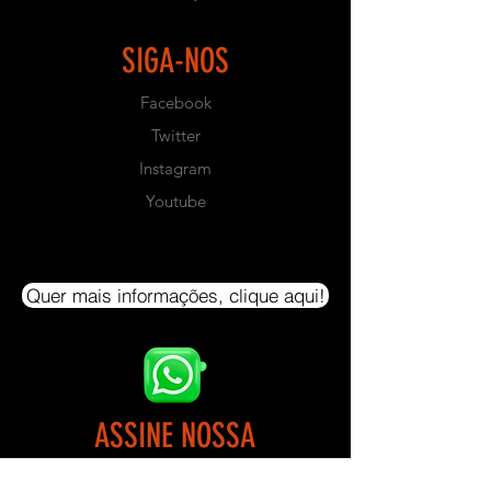
de Fabricação em torno de 45 dias
úteis.
SIGA-NOS
- CAPACIDADE DE PESO: 350 Kg
Facebook
- Este equipamento não possui
Twitter
Bateria de Pesos. Produto para ser
utilizado com anilhas convencionais
Instagram
com furo de 0,30mm de diâmetro
Youtube
- NÃO ACOMPANHA PESOS.
- DIMENSÕES:
Quer mais informações, clique aqui!
- ALTURA: 1,30 m
- LARGURA: 1,30m
- COMPRIMENTO: 1,80m
- COR PADRÃO: Preto Texturizado
ASSINE NOSSA
- EMBALAGEM: Plástico Bolha
NEWSLETTER