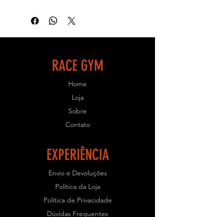
equipamentos possuem qualidade,
resistência e uma ótima biomecânica
para que seu treino seja eficiente e
objetivo.
- ESPECIFICAÇÕES TÉCNICAS:
RACE GYM
- Equipamento de uso profissional
Home
para Academias.
- Estrutura em aço carbono de 80x40
Loja
com 2mm de espessura;
Sobre
- Solda Mig e chapas cortadas a laser;
Contato
- Pintura Eletrostática;
- Parafusos e porcas galvanizadas;
- Acabamentos injetados em
EXPERIÊNCIA
polipropileno;
- Rolamentos blindados;
Envio e Devoluções
- Resistente e com ótimo
Política da Loja
acabamento.
Política de Privacidade
- PRAZO PARA PRODUÇÃO: Prazo
Dúvidas Frequentes