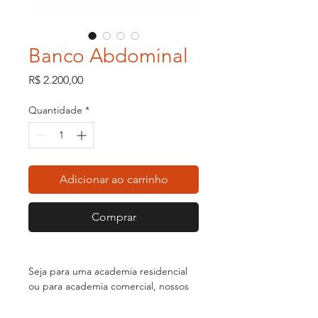
Banco Abdominal
Preço
R$ 2.200,00
Quantidade
*
Adicionar ao carrinho
Comprar
Seja para uma academia residencial
ou para academia comercial, nossos
equipamentos possuem qualidade,
resistência e uma ótima biomecânica