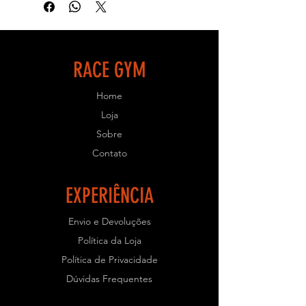
para que seu treino seja eficiente e
objetivo.
- ESPECIFICAÇÕES TÉCNICAS:
RACE GYM
- Equipamento de uso profissional
Home
para Academias.
- Estrutura em aço carbono quadrado
Loja
com 2mm de espessura;
Sobre
- Solda Mig e chapas cortadas a laser;
Contato
- Pintura Eletrostática;
- Parafusos e porcas galvanizadas;
- Acabamentos injetados em
EXPERIÊNCIA
polipropileno;
- Regulagem de ajuste com pino de
Envio e Devoluções
engate rápido;
Política da Loja
- Resistente e com ótimo
acabamento.
Política de Privacidade
Dúvidas Frequentes
- PRAZO PARA PRODUÇÃO: Prazo
de Fabricação em torno de 45 dias