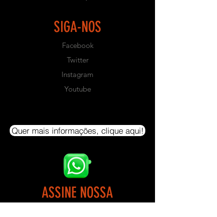
- PRAZO PARA PRODUÇÃO: Prazo
de Fabricação em torno de 45 dias
SIGA-NOS
úteis.
Facebook
- CAPACIDADE DE PESO: 200 Kg
Twitter
- Este equipamento não possui
Instagram
Bateria de Pesos. Produto para ser
Youtube
utilizado com anilhas convencionais
com furo de 0,30mm de diâmetro
- NÃO ACOMPANHA PESOS.
Quer mais informações, clique aqui!
- DIMENSÕES:
- ALTURA: 1,50m
- LARGURA: 1,40m
- COMPRIMENTO: 1,05m
ASSINE NOSSA
- COR PADRÃO: Preto Texturizado
NEWSLETTER