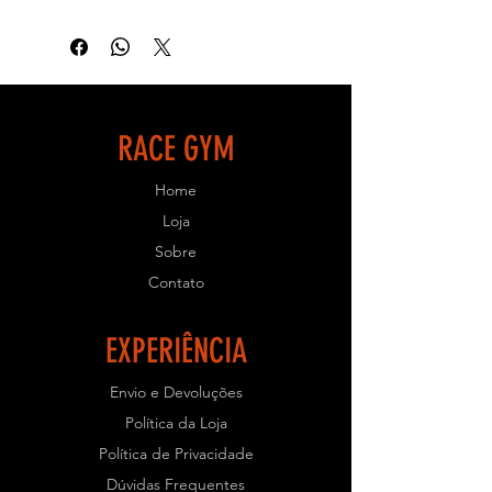
equipamentos possuem qualidade,
resistência e uma ótima biomecânica
para que seu treino seja eficiente e
objetivo.
- ESPECIFICAÇÕES TÉCNICAS:
RACE GYM
- Equipamento de uso profissional
Home
para Academias.
- Estrutura em aço carbono de 80x40
Loja
com 2mm de espessura;
Sobre
- Solda Mig e chapas cortadas a laser;
Contato
- Pintura Eletrostática;
- Parafusos e porcas galvanizadas;
- Acabamentos injetados em
EXPERIÊNCIA
polipropileno;
- Rolamentos blindados;
Envio e Devoluções
- Regulagem de ajuste com pino de
Política da Loja
engate rápido;
- Resistente e com ótimo
Política de Privacidade
acabamento.
Dúvidas Frequentes