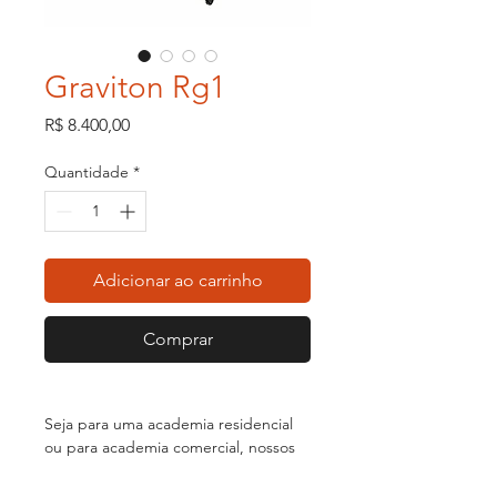
Graviton Rg1
Preço
R$ 8.400,00
Quantidade
*
Adicionar ao carrinho
Comprar
Seja para uma academia residencial
ou para academia comercial, nossos
equipamentos possuem qualidade,
resistência e uma ótima biomecânica