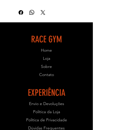
equipamentos possuem qualidade,
resistência e uma ótima biomecânica
para que seu treino seja eficiente e
objetivo.
- ESPECIFICAÇÕES TÉCNICAS:
RACE GYM
- Equipamento de uso profissional
Home
para Academias.
- Estrutura em aço carbono tubolar e
Loja
retangular com 2mm de espessura;
Sobre
- Solda Mig e chapas cortadas a laser;
Contato
- Pintura Eletrostática;
- Parafusos e porcas galvanizadas;
- Acabamentos injetados em
EXPERIÊNCIA
polipropileno;
- Rolamentos blindados;
Envio e Devoluções
- Regulagem de ajuste com pino de
Política da Loja
engate rápido;
- Resistente e com ótimo
Política de Privacidade
acabamento.
Dúvidas Frequentes