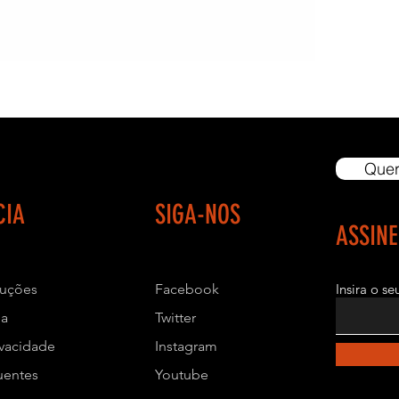
- CAPACIDAD
- BATERIA DE 
- PESOS ADICI
14,00 por Kg a
- DIMENSÕES
Quer
- ALTURA: 1,5
- LARGURA: 1
CIA
SIGA-NOS
- COMPRIMEN
ASSIN
- COR PADRÃO:
- GUIAS/ HAS
luções
Facebook
Insira o s
ja
Twitter
- EMBALAGEM: 
ivacidade
Instagram
- GARANTIA: 1 
uentes
Youtube
diária como pe