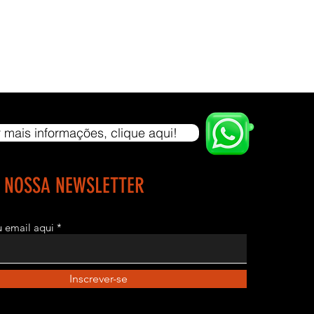
E DE PESO:
PESOS: 80 quilos;
ONAIS: Peso máximo adicional de até 100 Kg, com custo de R$
 mais.
:
 mais informações, clique aqui!
5m
,0m
TO: 1,20m
E NOSSA NEWSLETTER
 Preto Texturizado
TES DE PESO: INOX.
eu email aqui
Plástico Bolha
Inscrever-se
ano para o chassi e 3 meses para itens básicos de manutenção
ças plásticas, cabos, rolamentos, tapeçaria e etc.