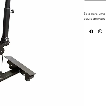
Seja para uma 
equipamentos 
seu treino seja
- ESPECIFICA
- Equipamento 
- Estrutura e
- Solda Mig e 
- Pintura Eletro
- Parafusos e p
- Cabo de aço
- Acabamentos 
- Rolamentos b
- Regulagem d
- Resistente 
- PRAZO PARA 