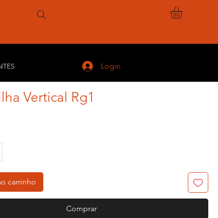
Login
NTES
ilha Vertical Rg1
eço
ao carrinho
Comprar