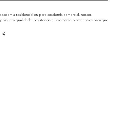
academia residencial ou para academia comercial, nossos
possuem qualidade, resistência e uma ótima biomecânica para que
 eficiente e objetivo.
ÇÕES TÉCNICAS:
de uso profissional para Academias.
m aço carbono de 4 polegadas e 80x40 com 2mm de espessur;
chapas cortadas a laser;
stática;
orcas galvanizadas;
 encapado;
injetados em polipropileno;
lindados;
e ajuste com pino de engate rápido;
e com ótimo acabamento.
PRODUÇÃO: Prazo de Fabricação em torno de 45 dias úteis.