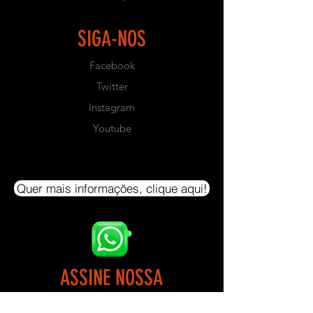
- PRAZO PARA PRODUÇÃO: Prazo
de Fabricação em torno de 45 dias
SIGA-NOS
úteis.
Facebook
- CAPACIDADE DE PESO: 250 KG
Twitter
- Este equipamento não possui
Instagram
Bateria de Pesos. Produto para ser
Youtube
utilizado com anilhas convencionais
com furo de 0,30mm de diâmetro;
- NÃO ACOMPANHA PESOS.
Quer mais informações, clique aqui!
- DIMENSÕES:
- ALTURA: 0,80cm
- LARGURA: 1,40m
- COMPRIMENTO: 2,0m
ASSINE NOSSA
- COR PADRÃO: Preto Texturizado
NEWSLETTER