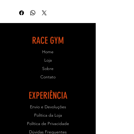
equipamentos possuem qualidade,
resistência e uma ótima biomecânica
para que seu treino seja eficiente e
objetivo.
- ESPECIFICAÇÕES TÉCNICAS:
RACE GYM
- Equipamento de uso profissional
Home
para Academias.
- Estrutura em aço carbono tubolar e
Loja
retangular com 2mm de espessura;
Sobre
- Solda Mig e chapas cortadas a laser;
Contato
- Pintura Eletrostática;
- Parafusos e porcas galvanizadas;
- Acabamentos injetados em
EXPERIÊNCIA
polipropileno;
- Rolamentos blindados;
Envio e Devoluções
- Regulagem de ajuste com pino de
Política da Loja
engate rápido;
- Resistente e com ótimo
Política de Privacidade
acabamento.
Dúvidas Frequentes