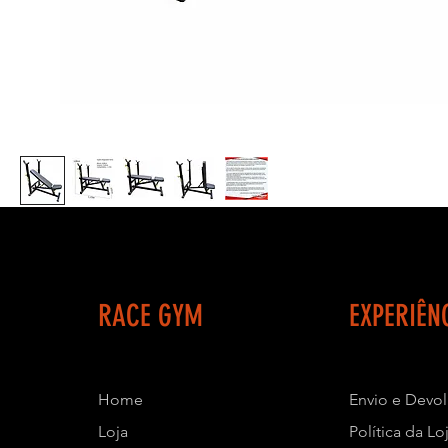
RACE GYM
EXPERIÊN
Home
Envio e Devo
Loja
Política da Lo