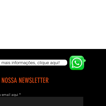
PANHA PESOS.
:
0cm
,82cm
TO: 1,15m
 Preto Texturizado
Plástico Bolha
ano para o chassi e 3 meses para itens básicos de manutenção
 mais informações, clique aqui!
ças plásticas, cabos, rolamentos, tapeçaria e etc.
REGA: por conta do comprador.
E NOSSA NEWSLETTER
 retirada do equipamento na fábrica ou pela
/freteiro de sua preferência e confiança. Caso o comprador/a não
eu email aqui
indicação de transporte, damos um suporte para encontrar algum
ansportadora que possa fazer a entrega, passamos o contato do