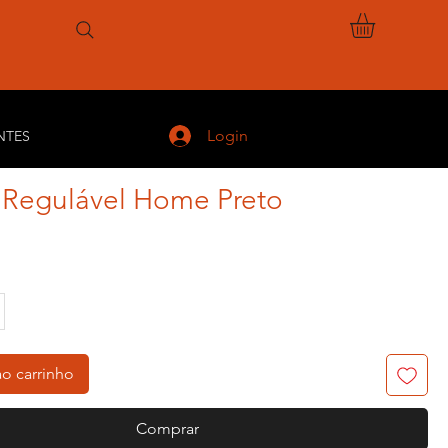
Login
NTES
 Regulável Home Preto
eço
ao carrinho
Comprar