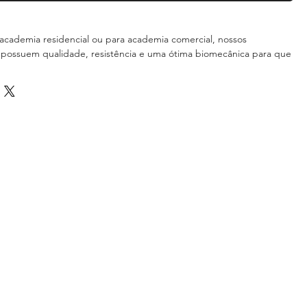
academia residencial ou para academia comercial, nossos
possuem qualidade, resistência e uma ótima biomecânica para que
 eficiente e objetivo.
ÇÕES TÉCNICAS:
para uso residencial;
m aço carbono de 50x50 com 1,5mm de espessura;
stática;
orcas galvanizadas;
injetados em polipropileno;
e ajuste com pino de engate rápido;
e com ótimo acabamento.
PRODUÇÃO: Prazo de Fabricação em torno de 45 dias úteis.
 DE PESO: 180 Kg