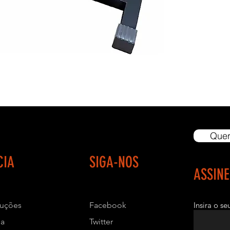
- NÃO ACOM
- DIMENSÕES
- ALTURA: 0,9
- LARGURA: 0
- COMPRIMEN
- COR PADRÃO:
- EMBALAGEM: 
- GARANTIA: 1 
Quer
diária como pe
CIA
SIGA-NOS
- FRETE / ENT
ASSIN
- Oferecemos a
transportadora
luções
Facebook
Insira o s
tenha alguma 
freteiro ou tr
ja
Twitter