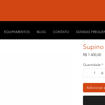
S
EQUIPAMENTOS
BLOG
CONTATO
DÚVIDAS FREQUE
Supino
Pr
R$ 1.400,00
Quantidade
*
Adicionar 